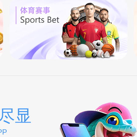
容尽显
PP