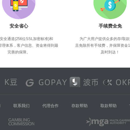
安全省心
手续费全免
安全通道(256位SSL加密标准)和
为广大用户提供众多的存/取
管理体系，客户信息、资金将得到最
且免除所有手续费，并保障资金1
完善的保障。
及时到达！
们
联系我们
代理合作
存款帮助
取款帮助