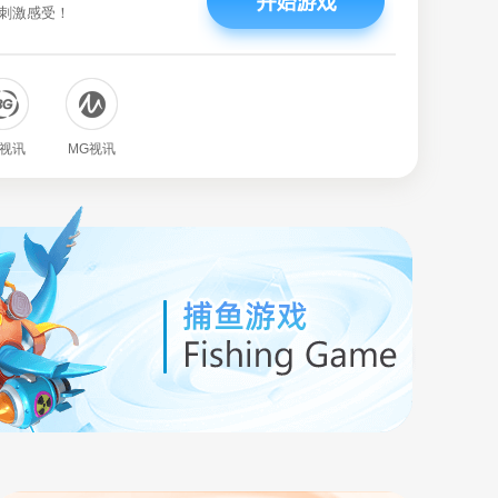
刺激感受！
G视讯
MG视讯