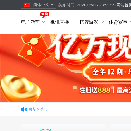
简体中文
美东时间
2026/08/06 23:59:56
网站首
繁體中文
电子游艺
视讯直播
棋牌游戏
体育赛事
简体中文
English
最新公告：