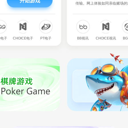
传输。网上体验如同亲临赌场的
9电子
CHOICE电子
PT电子
BB视讯
CHOICE视讯
B