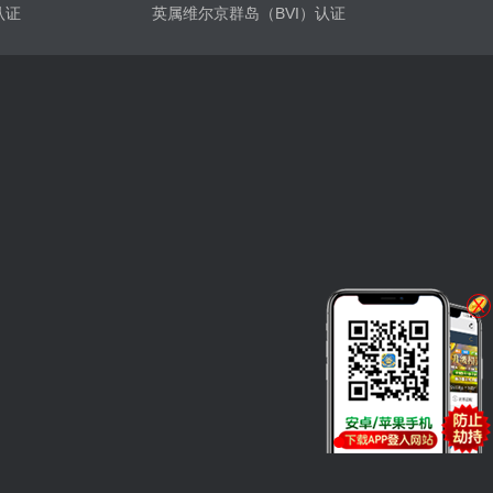
认证
英属维尔京群岛（BVI）认证
X