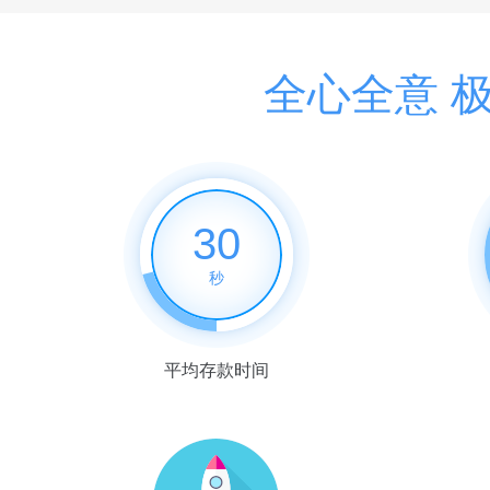
全心全意 
30
秒
平均存款时间