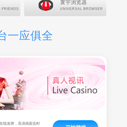
寰宇浏览器
 FRIENDS
UNIVERSAL BROWSER
平台一应俱全
在线发牌，高清画面实时